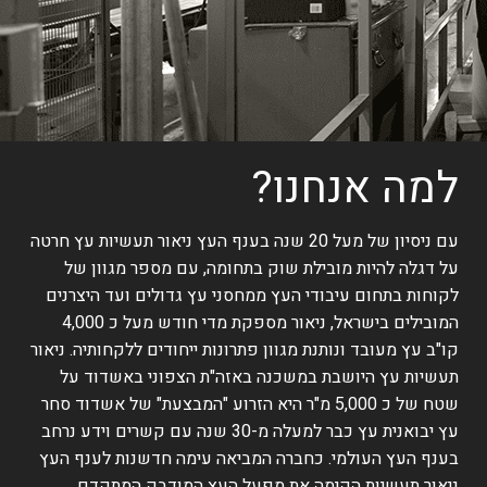
למה אנחנו?
עם ניסיון של מעל 20 שנה בענף העץ ניאור תעשיות עץ חרטה
על דגלה להיות מובילת שוק בתחומה, עם מספר מגוון של
לקוחות בתחום עיבודי העץ ממחסני עץ גדולים ועד היצרנים
המובילים בישראל, ניאור מספקת מדי חודש מעל כ 4,000
קו"ב עץ מעובד ונותנת מגוון פתרונות ייחודים ללקחותיה. ניאור
תעשיות עץ היושבת במשכנה באזה"ת הצפוני באשדוד על
שטח של כ 5,000 מ"ר היא הזרוע "המבצעת" של אשדוד סחר
עץ יבואנית עץ כבר למעלה מ-30 שנה עם קשרים וידע נרחב
בענף העץ העולמי. כחברה המביאה עימה חדשנות לענף העץ
ניאור תעשיות הקימה את מפעל העץ המודבק המתקדם